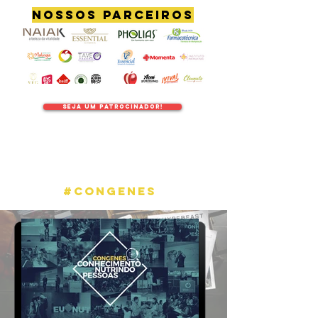
nossos parceiros
seja um patrocinador!
VEJA COMO FORAM As
EDIÇÕES ANTERIOREs do
#congenes