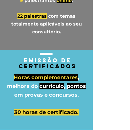
9
palestrantes
online
.
22 palestras
com temas
totalmente aplicáveis ao seu
consultório.
emissão de
certificados
Horas complementares
,
melhora do
currículo
,
pontos
em provas e concursos.
30 horas de certificado.