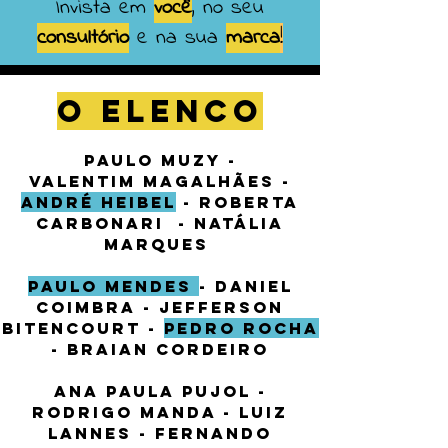
Invista em
você
, no seu
consultório
e na sua
marca
!
O Elenco
PAulo Muzy -
VALENTIM MAGALHÃES -
andré heibel
- ROBERTA
CARBONARI - natália
marques
PAULO MENDES
- DANIEL
COIMBRA - JEFFERSON
BITENCOURT -
PEDRO ROCHA
- BRAIAN CORDEIRO
ANA PAULA PUJOL -
RODRIGO MANDA - LUIZ
LANNES - FERNANDO