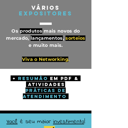
Vários
expositores
Os
produtos
mais novos do
mercado,
lançamentos
,
sorteios
e muito mais.
Viva o Networking
.
+
Resumão
em pdf &
Atividades
práticas de
atendimento
Você
é seu maior
investimento
!