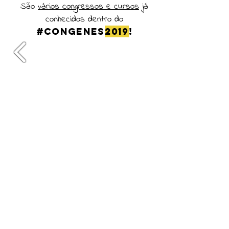
São
vários congressos e cursos
já
conhecidos dentro do
#CONGENES
2019
!