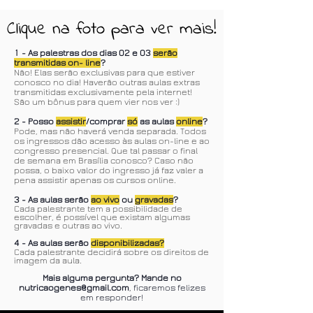
Clique na foto para ver mais!
1 - As palestras dos dias 02 e 03
serão
transmitidas on- line
?
​Não! Elas serão exclusivas para que estiver
conosco no dia! Haverão outras aulas extras
transmitidas exclusivamente pela internet!
São um bônus para quem vier nos ver :)
2 - Posso
assistir
/comprar
só
as aulas
online
?
Pode, mas não haverá venda separada. Todos
os ingressos dão acesso às aulas on-line e ao
congresso presencial. Que tal passar o final
de semana em Brasília conosco? Caso não
possa, o baixo valor do ingresso já faz valer a
pena assistir apenas os cursos online.
3 - As aulas serão
ao vivo
ou
gravadas
?
Cada palestrante tem a possibilidade de
escolher, é possível que existam algumas
gravadas e outras ao vivo.
4 - As aulas serão
disponibilizadas?
Cada palestrante decidirá sobre os direitos de
imagem da aula.
Mais alguma pergunta? Mande no
nutricaogenes@gmail.com
, ficaremos felizes
em responder!