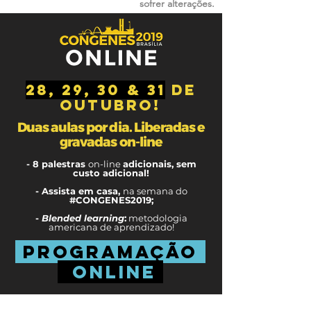
sofrer alterações.
28, 29, 30 & 31
de
outubro
!
Duas aulas por dia. Liberadas e
gravadas on-line
- 8 palestras
on-line
adicionais,
sem
custo adicional!
- Assista em casa,
na semana do
#
CONGENES
2019;
-
Blended learning
:
metodologia
americana de aprendizado!
programação
ONLIne