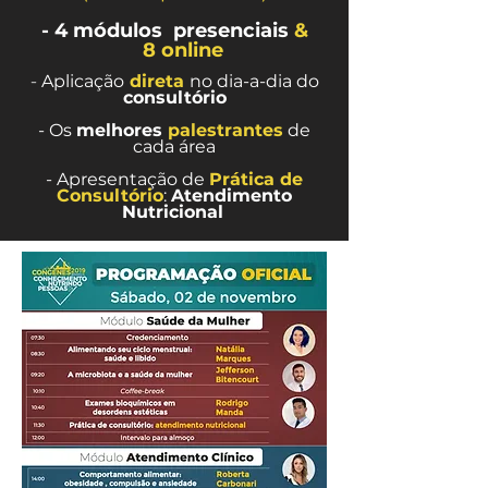
- 4 módulos presenciais
&
8 online
Aplicação
direta
no dia-a-dia do
-
consultório
- Os
melhores
palestrantes
de
cada área
- Apresentação de
Prática de
Consultório
:
Atendimento
Nutricional