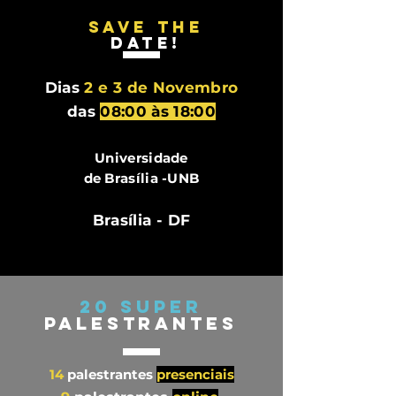
SAVE THE
DATE!
Dias
2 e 3 de Novembro
das
08:00 às 18:00
Universidade
de Brasília -UNB
Brasília - DF
20 super
Palestrantes
14
palestrantes
presenciais