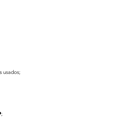
s usados;
P
;