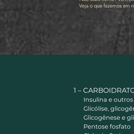
Veja o que fazemos em n
1 – CARBOIDRAT
Insulina e outro
Glicólise, glicog
Glicogênese e gl
Pentose fosfato