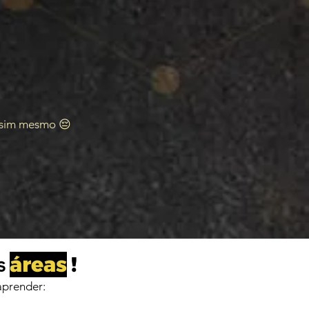
assim mesmo 😔
áreas
!
s
aprender: