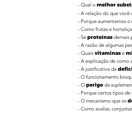
- Qual o
melhor subst
- A relação do que voc
- Porque aumentamos o
- Como frutas e hortali
- Se
proteínas
demais 
- A razão de algumas pe
- Quais
vitaminas
e
mi
- A explicação de como 
- A justificativa da
defic
- O funcionamento bioq
- O
perigo
da suplement
- Porque certos tipos d
- O mecanismo que os
d
- Como avaliar, conjunt