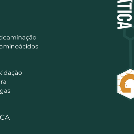
deaminação
 aminoácidos
xidação
ra
egas
ICA