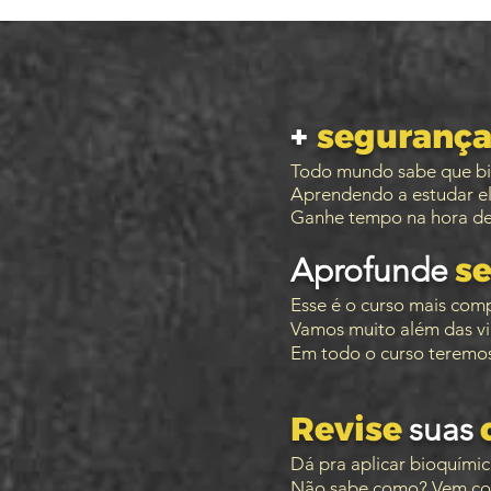
PO
+
seguranç
Todo mundo sabe que bio
Aprendendo a estudar ela
Ganhe tempo na hora de e
s
Aprofunde
Esse é o curso mais comp
Vamos muito além das vi
Em todo o curso teremos 
Revise
suas
Dá pra aplicar bioquímic
Não sabe como? Vem co