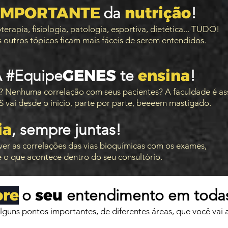
 IMPORTANTE
nutrição
da
!
erapia, fisiologia, patologia, esportiva, dietética... TUDO!
 outros tópicos ficam mais fáceis de serem entendidos.
GENES
ensina
 #Equipe
te
!
ca? Nenhuma correlação com seus pacientes? A faculdade é 
vai desde o início, parte por parte, beeeem mastigado.
ia
, sempre juntas
!
ver as correlações das vias bioquímicas com os exames,
 o que acontece dentro do seu consultório.
ore
seu
o
entendimento em toda
alguns pontos importantes, de diferentes áreas, que você vai 