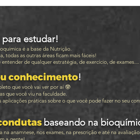
R QUE FAZER O
CUR
a
para estudar
!
química é a base da Nutrição.
, todas as outras áreas ficam mais fáceis!
ntender de qualquer estratégia, de exercício, de exames....
eu conhecimento
!
leto que você vai ver por aí 🤓
as que você viu na faculdade.
aplicações práticas sobre o que você pode fazer no seu cons
condutas
baseando na bioquími
a na anamnese, nos exames, na prescrição e até na avaliação 
m a gente!