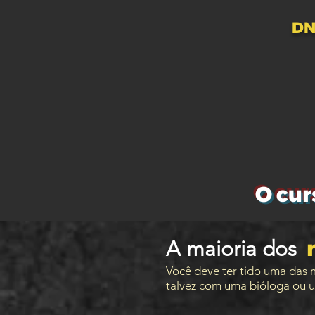
DN
O cur
A maioria dos
Você deve ter tido uma das m
talvez com uma bióloga
ou u