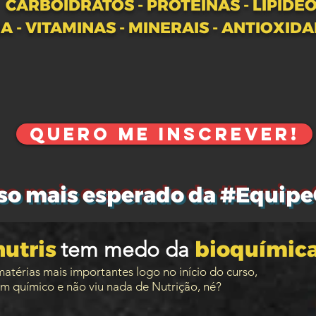
CARBOIDRATOS - PROTEÍNAS - LIPÍDE
A - VITAMINAS - MINERAIS - ANTIOXID
Você estudou só pra passar?
Bioquímica
é a
base
da
Nutrição!
QUERO ME INSCREVER!
so mais esperado da #Equip
nutris
bioquímic
tem medo da
atérias mais importantes logo no início do curso,
m químico e não viu nada de Nutrição, né?