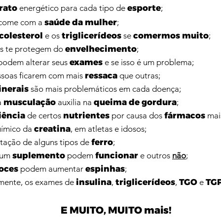
rato
energético para cada tipo de
esporte
;
ê come com a
saúde da mulher
;
colesterol
e os
triglicerídeos
se
comermos muito
;
ças te protegem do
envelhecimento
;
podem alterar seus
exames
e se isso é um problema;
ssoas ficarem com mais
ressaca
que outras;
nerais
são mais problemáticos em cada doença;
a
musculação
auxilia na
queima de gordura
;
iência
de certos
nutrientes
por causa dos
fármacos
mai
uímico da
creatina
, em atletas e idosos;
ação de alguns tipos de
ferro
;
e um
suplemento
podem
funcionar
e outros
não
;
oces
podem aumentar
espinhas
;
amente, os exames de
insulina
,
triglicerídeos
,
TGO
e
TG
E MUITO, MUITO mais!