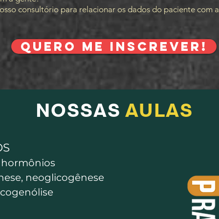
osso consultório para relacionar os dados do paciente com a
QUERO ME INSCREVER!
NOSSAS
AULAS
OS
s hormônios
ênese, neoglicogênese
icogenólise