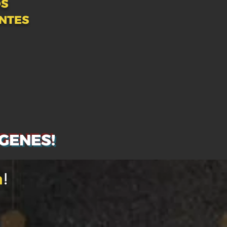
OS
ANTES
eGENES!
a
!