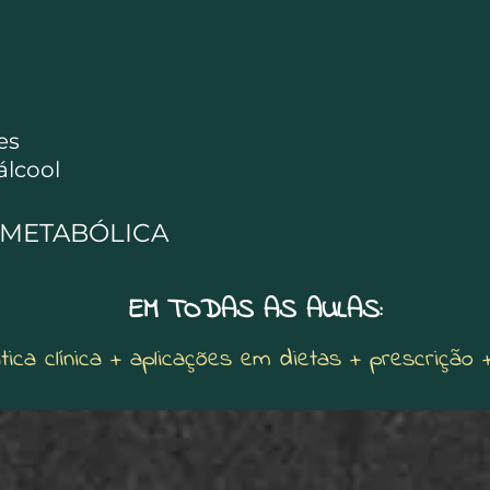
es
lcool
 METABÓLICA
EM TODAS AS AULAS:
ica clínica + aplicações em dietas + prescrição
RESENTES PRA VOCÊ!