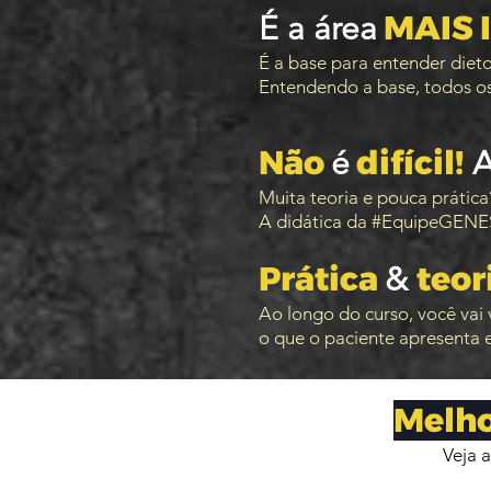
MAIS
É a área
É a base para entender dietot
Entendendo a base, todos os
Não
difícil!
é
A
Muita teoria e pouca práti
A didática da #EquipeGENES 
Prática
teor
&
Ao longo do curso, você vai 
o que o paciente
apresenta e
Melh
Veja 