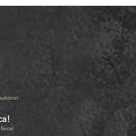
SO
?
ultório!
ca
!
física!