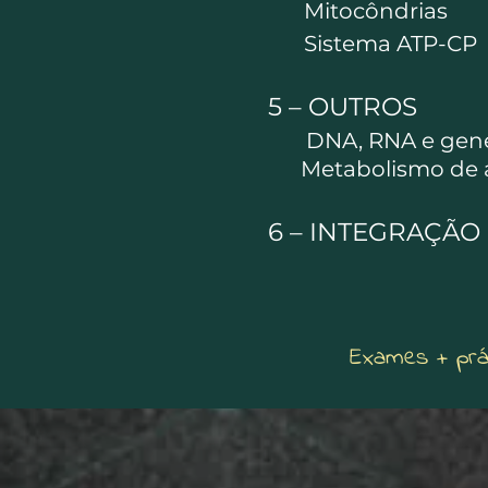
Mitocôndrias
Sistema ATP-CP
5 –
OUTROS
DNA, RNA e gen
Metabolismo de á
6 – INTEGRAÇÃO
Exames + prát
P