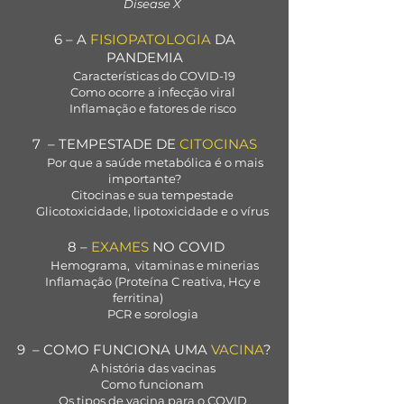
Disease X
6 – A
FISIOPATOLOGIA
DA
PANDEMIA
Características
do COVID-19
Como ocorre a infecção viral
Inflamação e fatores de risco
7 – TEMPESTADE DE
CITOCINAS
Por que a saúde metabólica é o mais
importante?
Citocinas e sua tempestade
Glicotoxicidade, lipotoxicidade e o vírus
8 –
EXAMES
NO COVID
Hemograma, vitaminas e minerias
Inflamação (Proteína C reativa, Hcy e
ferritina)
PCR e sorologia
9 – COMO FUNCIONA UMA
VACINA
?
A história das vacinas
Como funcionam
Os tipos de vacina para o COVID