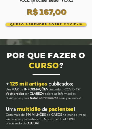
VOCÊ precisa saber HOJE!
R$ 167,00
Quero aprender SOBRE COVID-19
POR QUE FAZER O
CURSO
?
+
125 mil artigos
publicados
;
Um
MAR
de
INFORMAÇÕES
circunda o COVID-19!
Você precisa
ter
CLAREZA
sobre as informações
divulgadas para
tratar corretamente
seus pacientes!
Uma
multidão
de
pacientes
!
Com mais de
144 MILHÕES
de
CASOS
no mundo, você
vai receber pacientes com Síndrome Pós-COVID
precisando de
AJUDA
!