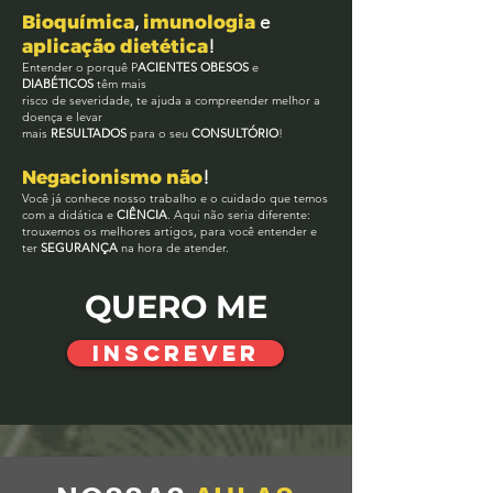
Bioquímica
,
imunologia
e
aplicação dietética
!
Entender o porquê P
ACIENTES OBESOS
e
DIABÉTICOS
têm mais
risco de severidade, te ajuda a compreender melhor a
doença e levar
mais
RESULTADOS
para o seu
CONSULTÓRIO
!
Negacionismo não
!
Você já conhece nosso trabalho e o cuidado que temos
com a didática e
CIÊNCIA
. Aqui não seria diferente:
trouxemos os melhores artigos, para você entender e
ter
SEGURANÇA
na hora de atender.
QUERO ME
INSCREVER