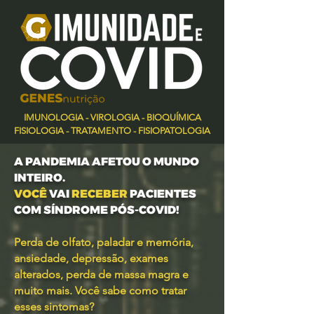
IMUNOLOGIA - VIROLOGIA - BIOQUÍMICA
FISIOLOGIA - TRATAMENTO - FISIOPATOLOGIA
A PANDEMIA AFETOU O MUNDO
INTEIRO.
VOCÊ
VAI
RECEBER
PACIENTES
COM SÍNDROME PÓS-COVID!
Perda de olfato, paladar e memória,
ansiedade, depressão, exames
alterados, perda de massa magra e
muito mais. Você sabe como tratar
esses sintomas?