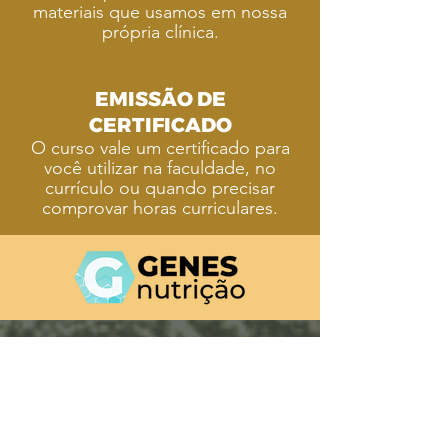
materiais que usamos em nossa
própria clínica.
EMISSÃO DE
CERTIFICADO
O curso vale um certificado para
você utilizar na faculdade, no
currículo ou quando precisar
comprovar horas curriculares.
GENES
significa Grupo de Estudos
em Nutrição no Esporte e na Saúde.
Há mais de
10 anos
nascemos da vontade
de estudar além da graduação. Hoje, além