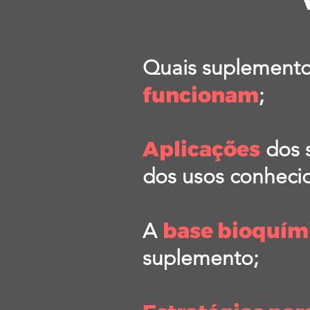
Quais suplement
funcionam
;
Aplicações
dos 
dos usos conheci
base bioquím
A
suplemento;