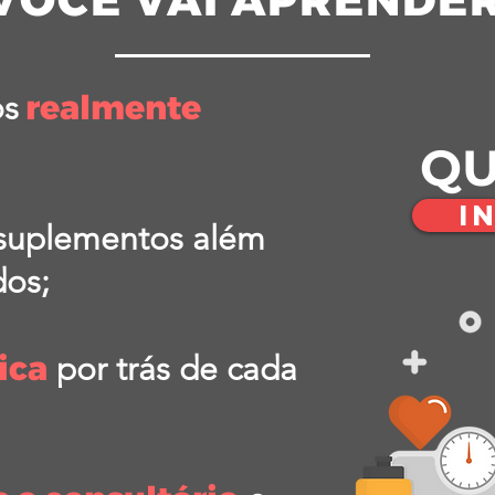
realmente
os
QU
I
suplementos além
dos;
ica
por trás de cada