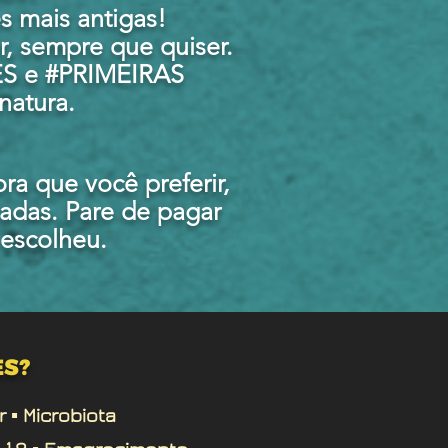
 mais antigas!
r, sempre que quiser.
ES e #PRIMEIRAS
natura.
a que você preferir,
adas. Pare de pagar
escolheu.
ES?
 ▪︎ Microbiota