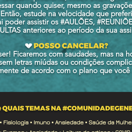
ssar quando quiser,
mesmo as gravações
! Então, estude na velocidade que preferi
i poder assistir os #AULÕES, #REUNIÕ
TAS anteriores ao período da sua assi
💔
POSSO CANCELAR?
er! Ficaremos com saudades, mas na hor
 sem letras miúdas ou condições complic
mente de acordo com o plano que você 
 QUAIS TEMAS NA #COMUNIDADEGEN
︎ Fisiologia ▪︎ Imuno ▪︎ Ansiedade ▪︎ Saúde da Mulher