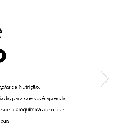
opics
da
Nutrição
.
riada, para que você aprenda
esde a
bioquímica
até o que
reais
.