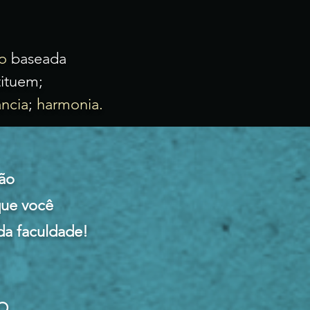
o
baseada
ituem;
ncia
;
harmonia.
ão
que você
 da faculdade!
O,