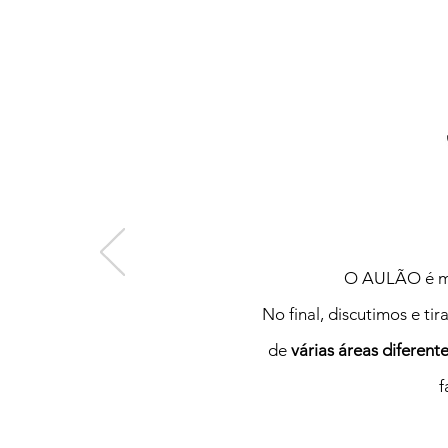
O AULÃO é min
No final, discutimos e t
de
várias áreas diferent
f