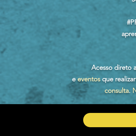
#P
apre
Acesso direto 
e
eventos
que realiza
consulta
.
N