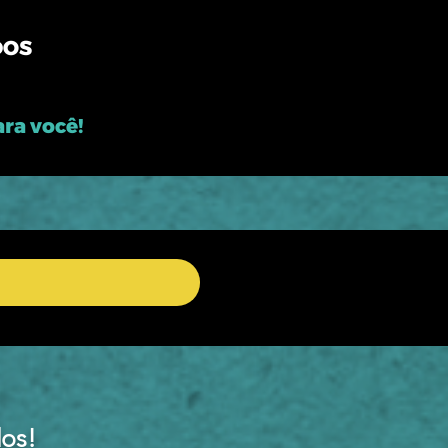
DOS
ara você!
os!