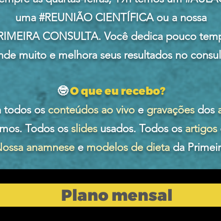
uma #REUNIÃO CIENTÍFICA ou a nossa
RIMEIRA CONSULTA. Você dedica pouco tem
nde muito e melhora seus resultados no consul
🤓
O que eu recebo?
a todos os
conteúdos ao vivo
e
gravações
dos
rmos. Todos os
slides
usados. Todos os
artigos
ossa anamnese
e
modelos de dieta
da Primeir
Plano mensal