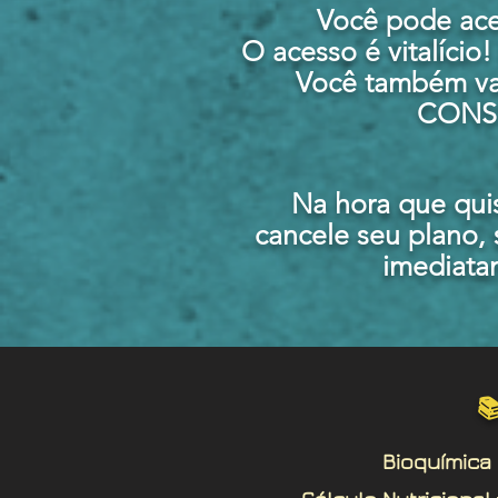
Você pode ace
O acesso é vitalício
Você também va
CONSUL
Na hora que quis
cancele seu plano,
imediata

Bioquímica ▪