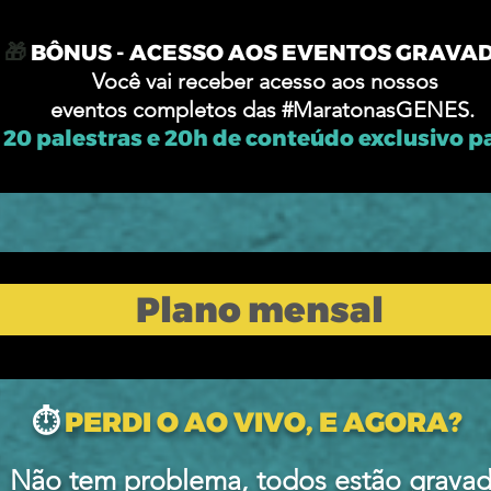
🎁
BÔNUS - ACESSO AOS EVENTOS GRAVA
Você vai receber acesso aos nossos
eventos completos das #MaratonasGENES.
 20 palestras e 20h de conteúdo exclusivo p
Plano mensal
⏱
PERDI O AO VIVO, E AGORA?
Não tem problema, todos estão gravad