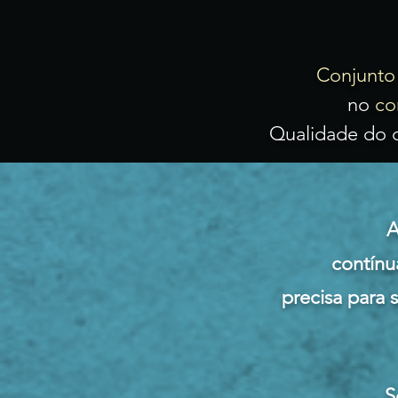
Conjunto
no
co
Qualidade do
A
contínu
precisa para 
S