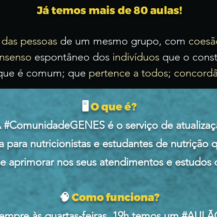
Já temos mais de 80 aulas!
 das pessoas
de um mesmo grupo, com
coesã
nsenso
espontâneo dos
indivíduos
que o const
 que é comum; que
pertence a todos
;
concordâ
🖥
O que é?
 #ComunidadeGENES é o serviço de atualizaç
a para nutricionistas e estudantes de nutrição 
se aprimorar nos seus atendimentos e estudos
🧠
Como funciona?
empre às quartas-feiras, 19h temos um #AULÃ