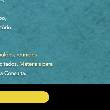
po,
tório.
aulões
,
reuniões
citados.
Materiais para
a Consulta.